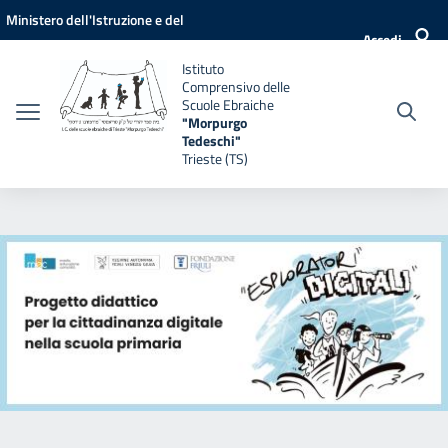
Vai ai contenuti
Vai al menu di navigazione
Vai al footer
Ministero dell'Istruzione e del
Accedi
Merito
Istituto
Comprensivo delle
Scuole Ebraiche
"Morpurgo
Tedeschi"
Trieste (TS)