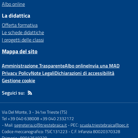
Albo online
La didattica
Offerta formativa
Le schede didattiche
I progetti delle classi
Mappa del sito
Amministrazione Trasparente
Albo online
Invia una MAD
Privacy Policy
Note Legali
Dichiarazioni di accessibilità
Gestione cookie
Seguici su:
Via Del Monte, 3
-
341xx Trieste (TS)
Tel +39 040 638008 +39 040 2332172
- Mail:
segreteria.ic@triestebraica.it
- PEC:
scuola.triestebraica@pec.it
Codice meccanografico: TSIC131223
- C.F. Infanzia 80020370328
Primaria : 80012510329