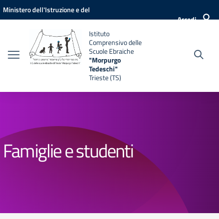
Vai ai contenuti
Vai al menu di navigazione
Vai al footer
Ministero dell'Istruzione e del
Accedi
Merito
Istituto
Comprensivo delle
Scuole Ebraiche
"Morpurgo
Tedeschi"
Trieste (TS)
Famiglie e studenti