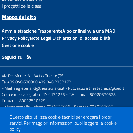
I progetti delle classi
Mappa del sito
Amministrazione Trasparente
Albo online
Invia una MAD
Privacy Policy
Note Legali
Dichiarazioni di accessibilità
Gestione cookie
Seguici su:
Via Del Monte, 3
-
341xx Trieste (TS)
Tel +39 040 638008 +39 040 2332172
- Mail:
segreteria.ic@triestebraica.it
- PEC:
scuola.triestebraica@pec.it
Codice meccanografico: TSIC131223
- C.F. Infanzia 80020370328
Primaria : 80012510329
- Meccanografici: Infanzia TS1A02500R - Primaria TS1E007005
Questo sito utilizza cookie tecnici per erogare i propri
servizi.
Per maggiori informazioni puoi leggere la
cookie
Concept & Design by
Designers Italia
policy
.
Sito web realizzato con CMS
SCUOLASTICO