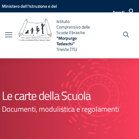
Vai ai contenuti
Vai al menu di navigazione
Vai al footer
Ministero dell'Istruzione e del
Accedi
Merito
Istituto
Comprensivo delle
Scuole Ebraiche
"Morpurgo
Tedeschi"
Trieste (TS)
Le carte della Scuola
Documenti, modulistica e regolamenti