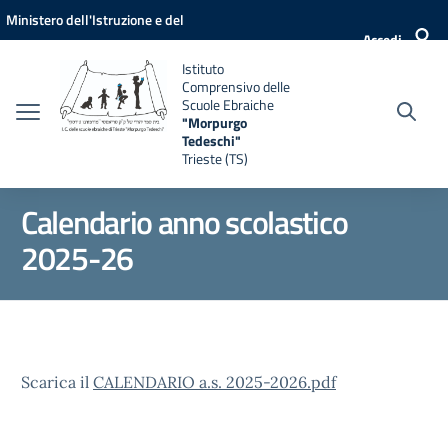
Vai ai contenuti
Vai al menu di navigazione
Vai al footer
Ministero dell'Istruzione e del
Accedi
Merito
Istituto
Comprensivo delle
Scuole Ebraiche
"Morpurgo
Tedeschi"
Trieste (TS)
Calendario anno scolastico
2025-26
Scarica il
CALENDARIO a.s. 2025-2026.pdf