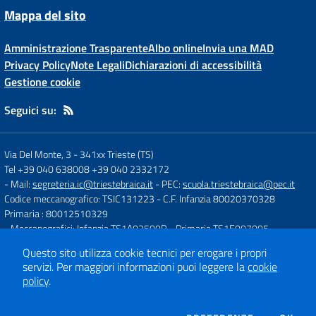
Mappa del sito
Amministrazione Trasparente
Albo online
Invia una MAD
Privacy Policy
Note Legali
Dichiarazioni di accessibilità
Gestione cookie
Seguici su:
Via Del Monte, 3
-
341xx Trieste (TS)
Tel +39 040 638008 +39 040 2332172
- Mail:
segreteria.ic@triestebraica.it
- PEC:
scuola.triestebraica@pec.it
Codice meccanografico: TSIC131223
- C.F. Infanzia 80020370328
Primaria : 80012510329
- Meccanografici: Infanzia TS1A02500R - Primaria TS1E007005
Questo sito utilizza cookie tecnici per erogare i propri
servizi.
Per maggiori informazioni puoi leggere la
cookie
Concept & Design by
Designers Italia
policy
.
Sito web realizzato con CMS
SCUOLASTICO