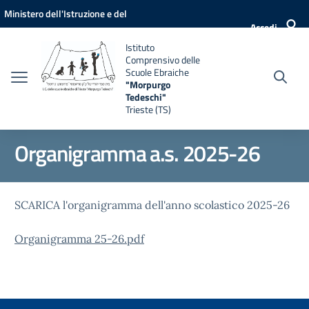
Vai ai contenuti
Vai al menu di navigazione
Vai al footer
Ministero dell'Istruzione e del
Accedi
Merito
Istituto
Comprensivo delle
Scuole Ebraiche
"Morpurgo
Tedeschi"
Trieste (TS)
Organigramma a.s. 2025-26
SCARICA l'organigramma dell'anno scolastico 2025-26
Organigramma 25-26.pdf